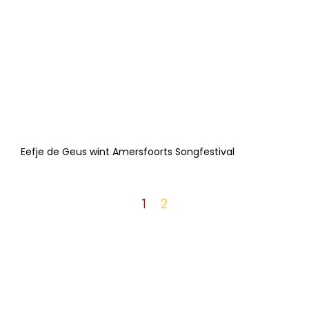
Eefje de Geus wint Amersfoorts Songfestival
1
2
Contact
Theaterschool
KvK
: 32081210