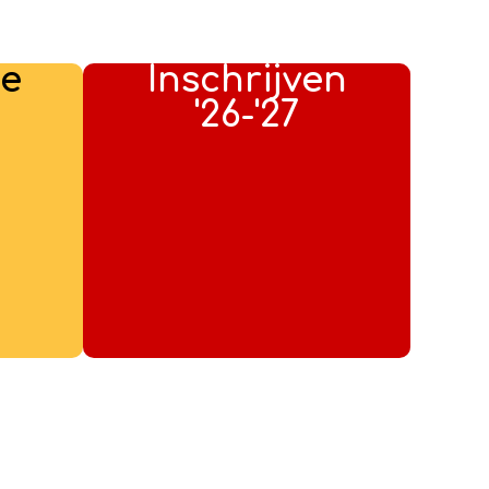
ze
Inschrijven
'26-'27