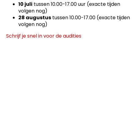
10 juli
tussen 10.00-17.00 uur (exacte tijden
volgen nog)
28 augustus
tussen 10.00-17.00 (exacte tijden
volgen nog)
Schrijf je snel in voor de audities
Contact
Theaterschool
KvK
: 32081210
de Springplank
Algemene
Coninckstraat
voorwaarden
(pdf)
58
3811 WK
Amersfoort
info@theaterschooldespringplank.nl