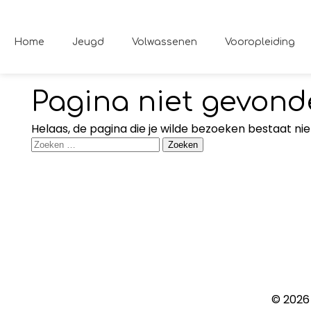
Home
Jeugd
Volwassenen
Vooropleiding
Pagina niet gevon
Helaas, de pagina die je wilde bezoeken bestaat nie
Contact
Theaterschool de Springplank
Coninckstraat 58
3811 WK Amersfoort
info@theaterschooldespringplank.nl
© 2026