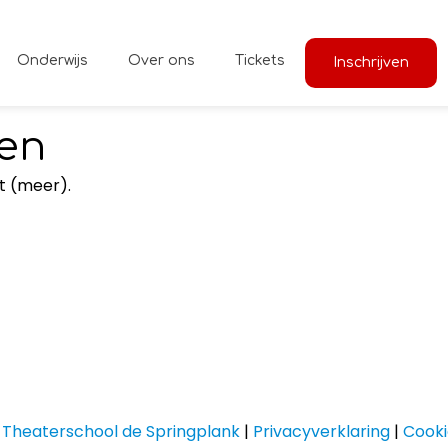
Onderwijs
Over ons
Tickets
Inschrijven
den
t (meer).
KvK
: 32081210
Algemene voorwaarden
(pdf)
Theaterschool de Springplank
|
Privacyverklaring
|
Cooki